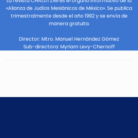
La revista CHALUTZIM es el órgano informativo de la
«Alianza de Judíos Mesiánicos de México». Se publica
trimestralmente desde el año 1992 y se envía de
manera gratuita.
Director: Mtro. Manuel Hernández Gómez
Sub-directora: Myriam Levy-Chernoff