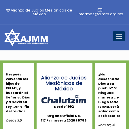
Alianza de Judíos Mesiánicos de
México
informes@ajmm.org.mx
Toggl
naviga
Después
¿Ha
Alianza de Judíos
volverán los
desechado
Mesiánicos de
hijos de
Dios a su
México
ISRAEL, y
pueblo? En
buscarán al
Ninguna
Señor su Dios
manera ... y
y a David su
luego todo
rey ...en el fin
ISRAEL será
Desde 1992
de los días
salvo como
está escrito
Organo Oficial No.
Oseas 3:5
117 Primavera 2026 / 5786
Rom 11:1,26