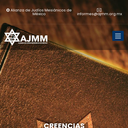
Alianza de Judíos Mesiánicos de
México
informes@ajmm.org.mx
Toggl
naviga
CREENCIAS