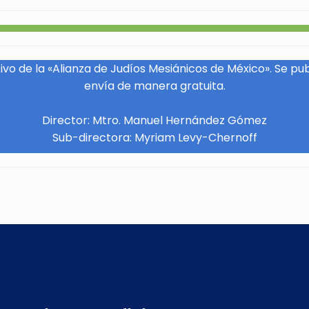
vo de la «Alianza de Judíos Mesiánicos de México». Se pu
envía de manera gratuita.
Director: Mtro. Manuel Hernández Gómez
Sub-directora: Myriam Levy-Chernoff