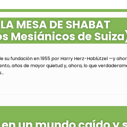
 LA MESA DE SHABAT
os Mesiánicos de Suiza
de su fundación en 1955 por Harry Herz-Hablützel —y ahora
ento, años de mayor quietud y, ahora, lo que verdaderam
..
al en un mundo caído y 