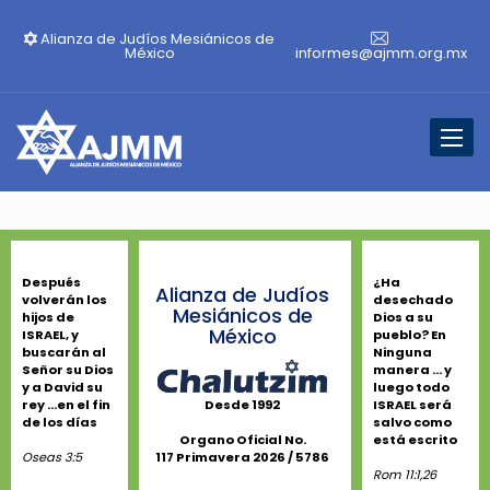
Alianza de Judíos Mesiánicos de
México
informes@ajmm.org.mx
Toggl
naviga
Después
¿Ha
Alianza de Judíos
volverán los
desechado
Mesiánicos de
hijos de
Dios a su
México
ISRAEL, y
pueblo? En
buscarán al
Ninguna
Señor su Dios
manera ... y
y a David su
luego todo
rey ...en el fin
ISRAEL será
Desde 1992
de los días
salvo como
está escrito
Organo Oficial No.
Oseas 3:5
117 Primavera 2026 / 5786
Rom 11:1,26