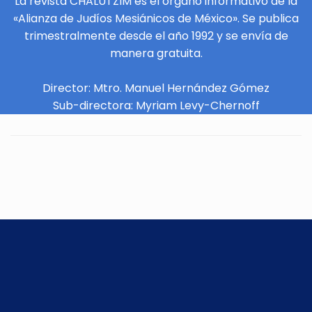
La revista CHALUTZIM es el órgano informativo de la
«Alianza de Judíos Mesiánicos de México». Se publica
trimestralmente desde el año 1992 y se envía de
manera gratuita.
Director: Mtro. Manuel Hernández Gómez
Sub-directora: Myriam Levy-Chernoff