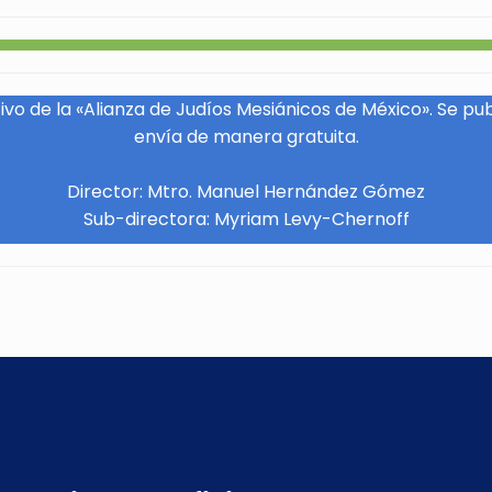
vo de la «Alianza de Judíos Mesiánicos de México». Se pu
envía de manera gratuita.
Director: Mtro. Manuel Hernández Gómez
Sub-directora: Myriam Levy-Chernoff