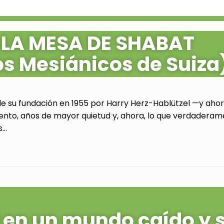
 LA MESA DE SHABAT
os Mesiánicos de Suiza
de su fundación en 1955 por Harry Herz-Hablützel —y ahora
ento, años de mayor quietud y, ahora, lo que verdaderam
..
al en un mundo caído y 