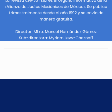
La revista CHALUTZIM es el órgano informativo de la
«Alianza de Judíos Mesiánicos de México». Se publica
trimestralmente desde el año 1992 y se envía de
manera gratuita.
Director: Mtro. Manuel Hernández Gómez
Sub-directora: Myriam Levy-Chernoff