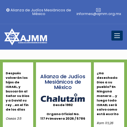
Alianza de Judíos Mesiánicos de
México
informes@ajmm.org.mx
Toggl
naviga
Después
¿Ha
Alianza de Judíos
volverán los
desechado
Mesiánicos de
hijos de
Dios a su
México
ISRAEL, y
pueblo? En
buscarán al
Ninguna
Señor su Dios
manera ... y
y a David su
luego todo
rey ...en el fin
ISRAEL será
Desde 1992
de los días
salvo como
está escrito
Organo Oficial No.
Oseas 3:5
117 Primavera 2026 / 5786
Rom 11:1,26