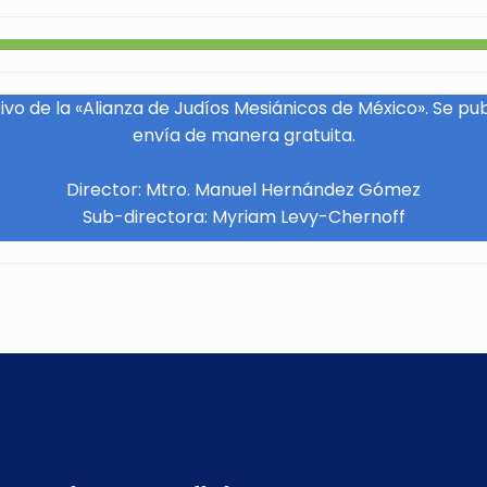
vo de la «Alianza de Judíos Mesiánicos de México». Se pu
envía de manera gratuita.
Director: Mtro. Manuel Hernández Gómez
Sub-directora: Myriam Levy-Chernoff