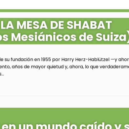
 LA MESA DE SHABAT
os Mesiánicos de Suiza
de su fundación en 1955 por Harry Herz-Hablützel —y ahora
ento, años de mayor quietud y, ahora, lo que verdaderam
..
al en un mundo caído y 