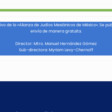
vo de la «Alianza de Judíos Mesiánicos de México». Se pu
envía de manera gratuita.
Director: Mtro. Manuel Hernández Gómez
Sub-directora: Myriam Levy-Chernoff