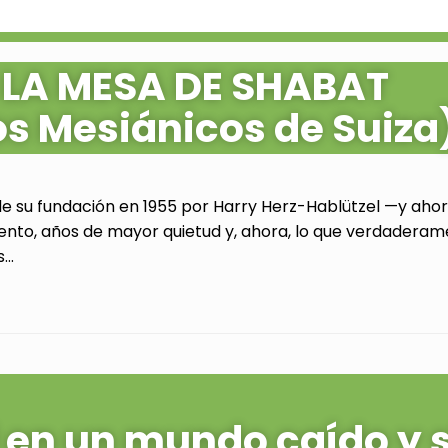
 LA MESA DE SHABAT
os Mesiánicos de Suiza
de su fundación en 1955 por Harry Herz-Hablützel —y ahora
ento, años de mayor quietud y, ahora, lo que verdaderam
..
al en un mundo caído y 