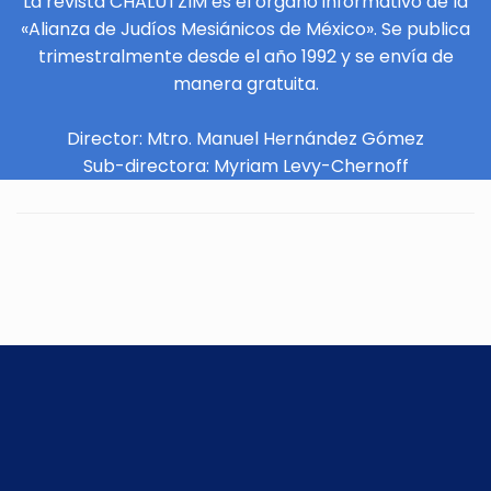
La revista CHALUTZIM es el órgano informativo de la
«Alianza de Judíos Mesiánicos de México». Se publica
trimestralmente desde el año 1992 y se envía de
manera gratuita.
Director: Mtro. Manuel Hernández Gómez
Sub-directora: Myriam Levy-Chernoff