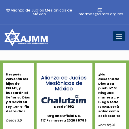
Alianza de Judíos Mesiánicos de
México
informes@ajmm.org.mx
Toggl
naviga
Después
¿Ha
Alianza de Judíos
volverán los
desechado
Mesiánicos de
hijos de
Dios a su
México
ISRAEL, y
pueblo? En
buscarán al
Ninguna
Señor su Dios
manera ... y
y a David su
luego todo
rey ...en el fin
ISRAEL será
Desde 1992
de los días
salvo como
está escrito
Organo Oficial No.
Oseas 3:5
117 Primavera 2026 / 5786
Rom 11:1,26