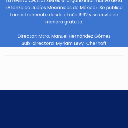
La revista CHALUTZIM es el órgano informativo de la
«Alianza de Judíos Mesiánicos de México». Se publica
trimestralmente desde el año 1992 y se envía de
manera gratuita.
Director: Mtro. Manuel Hernández Gómez
Sub-directora: Myriam Levy-Chernoff