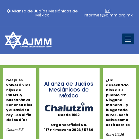
Alianza de Judíos Mesiánicos de
México
informes@ajmm.org.mx
Toggl
naviga
Después
¿Ha
Alianza de Judíos
volverán los
desechado
Mesiánicos de
hijos de
Dios a su
México
ISRAEL, y
pueblo? En
buscarán al
Ninguna
Señor su Dios
manera ... y
y a David su
luego todo
rey ...en el fin
ISRAEL será
Desde 1992
de los días
salvo como
está escrito
Organo Oficial No.
Oseas 3:5
117 Primavera 2026 / 5786
Rom 11:1,26