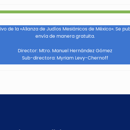
vo de la «Alianza de Judíos Mesiánicos de México». Se pu
envía de manera gratuita.
Director: Mtro. Manuel Hernández Gómez
Sub-directora: Myriam Levy-Chernoff