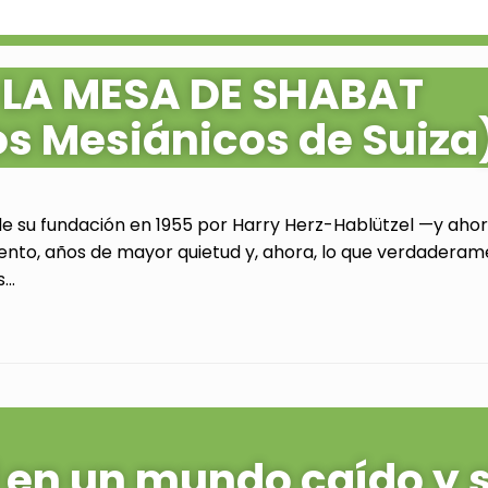
 LA MESA DE SHABAT
os Mesiánicos de Suiza
de su fundación en 1955 por Harry Herz-Hablützel —y ahora
ento, años de mayor quietud y, ahora, lo que verdaderam
..
al en un mundo caído y 