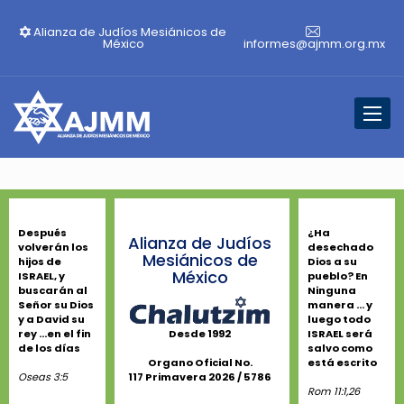
Alianza de Judíos Mesiánicos de
México
informes@ajmm.org.mx
Toggl
naviga
Después
¿Ha
Alianza de Judíos
volverán los
desechado
Mesiánicos de
hijos de
Dios a su
México
ISRAEL, y
pueblo? En
buscarán al
Ninguna
Señor su Dios
manera ... y
y a David su
luego todo
rey ...en el fin
ISRAEL será
Desde 1992
de los días
salvo como
está escrito
Organo Oficial No.
Oseas 3:5
117 Primavera 2026 / 5786
Rom 11:1,26