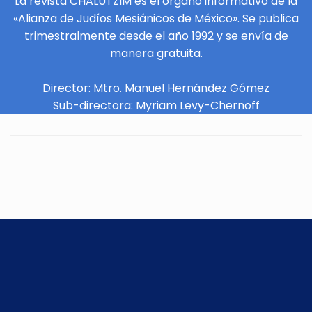
La revista CHALUTZIM es el órgano informativo de la
«Alianza de Judíos Mesiánicos de México». Se publica
trimestralmente desde el año 1992 y se envía de
manera gratuita.
Director: Mtro. Manuel Hernández Gómez
Sub-directora: Myriam Levy-Chernoff