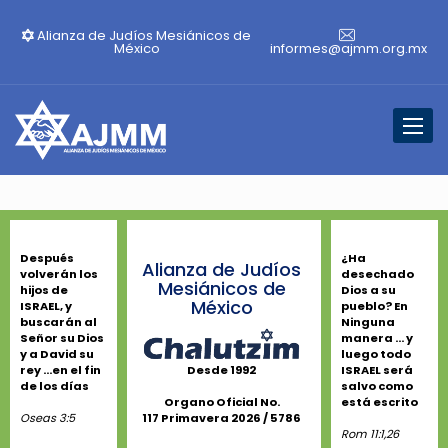
Alianza de Judíos Mesiánicos de
México
informes@ajmm.org.mx
Toggl
naviga
Después
¿Ha
Alianza de Judíos
volverán los
desechado
Mesiánicos de
hijos de
Dios a su
México
ISRAEL, y
pueblo? En
buscarán al
Ninguna
Señor su Dios
manera ... y
y a David su
luego todo
rey ...en el fin
ISRAEL será
Desde 1992
de los días
salvo como
está escrito
Organo Oficial No.
Oseas 3:5
117 Primavera 2026 / 5786
Rom 11:1,26