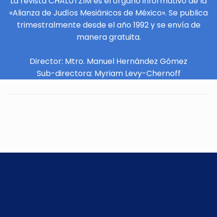
La revista CHALUTZIM es el órgano informativo de la
«Alianza de Judíos Mesiánicos de México». Se publica
trimestralmente desde el año 1992 y se envía de
manera gratuita.
Director: Mtro. Manuel Hernández Gómez
Sub-directora: Myriam Levy-Chernoff