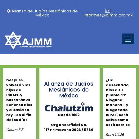
Alianza de Judíos Mesiánicos de
México
informes@ajmm.org.mx
Toggl
naviga
Después
¿Ha
Alianza de Judíos
volverán los
desechado
Mesiánicos de
hijos de
Dios a su
México
ISRAEL, y
pueblo? En
buscarán al
Ninguna
Señor su Dios
manera ... y
y a David su
luego todo
rey ...en el fin
ISRAEL será
Desde 1992
de los días
salvo como
está escrito
Organo Oficial No.
Oseas 3:5
117 Primavera 2026 / 5786
Rom 11:1,26