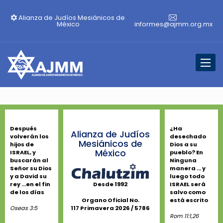
Alianza de Judíos Mesiánicos de
México
informes@ajmm.org.mx
Toggl
naviga
Después
¿Ha
Alianza de Judíos
volverán los
desechado
Mesiánicos de
hijos de
Dios a su
México
ISRAEL, y
pueblo? En
buscarán al
Ninguna
Señor su Dios
manera ... y
y a David su
luego todo
rey ...en el fin
ISRAEL será
Desde 1992
de los días
salvo como
está escrito
Organo Oficial No.
Oseas 3:5
117 Primavera 2026 / 5786
Rom 11:1,26