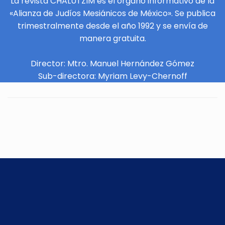
La revista CHALUTZIM es el órgano informativo de la
«Alianza de Judíos Mesiánicos de México». Se publica
trimestralmente desde el año 1992 y se envía de
manera gratuita.
Director: Mtro. Manuel Hernández Gómez
Sub-directora: Myriam Levy-Chernoff