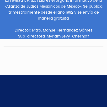
La revista CHALUTZIM es el órgano informativo de la
«Alianza de Judíos Mesiánicos de México». Se publica
trimestralmente desde el año 1992 y se envía de
manera gratuita.
Director: Mtro. Manuel Hernández Gómez
Sub-directora: Myriam Levy-Chernoff