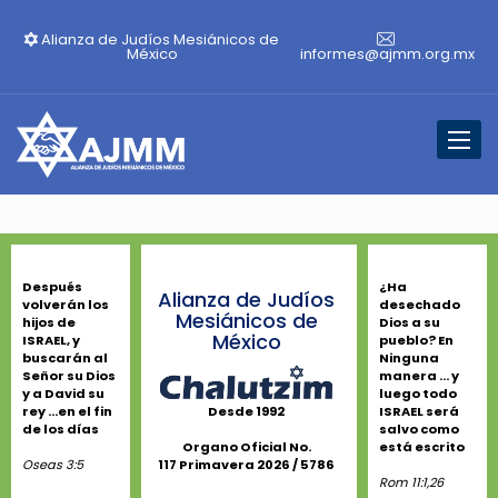
Alianza de Judíos Mesiánicos de
México
informes@ajmm.org.mx
Toggl
naviga
Después
¿Ha
Alianza de Judíos
volverán los
desechado
Mesiánicos de
hijos de
Dios a su
México
ISRAEL, y
pueblo? En
buscarán al
Ninguna
Señor su Dios
manera ... y
y a David su
luego todo
rey ...en el fin
ISRAEL será
Desde 1992
de los días
salvo como
está escrito
Organo Oficial No.
Oseas 3:5
117 Primavera 2026 / 5786
Rom 11:1,26