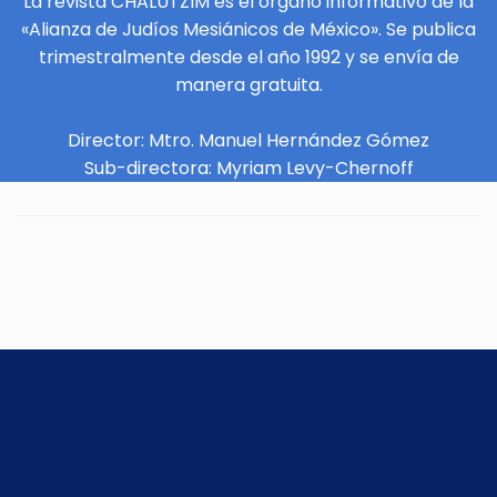
La revista CHALUTZIM es el órgano informativo de la
«Alianza de Judíos Mesiánicos de México». Se publica
trimestralmente desde el año 1992 y se envía de
manera gratuita.
Director: Mtro. Manuel Hernández Gómez
Sub-directora: Myriam Levy-Chernoff