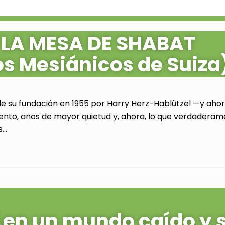
 LA MESA DE SHABAT
os Mesiánicos de Suiza
de su fundación en 1955 por Harry Herz-Hablützel —y ahora
ento, años de mayor quietud y, ahora, lo que verdaderam
..
al en un mundo caído y 