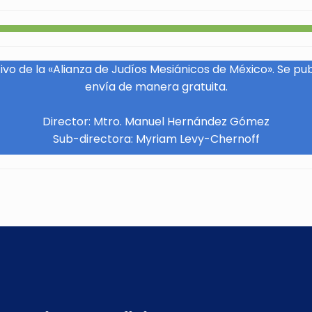
vo de la «Alianza de Judíos Mesiánicos de México». Se pu
envía de manera gratuita.
Director: Mtro. Manuel Hernández Gómez
Sub-directora: Myriam Levy-Chernoff