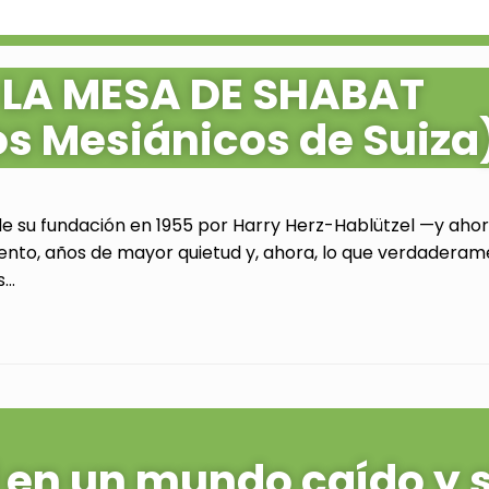
 LA MESA DE SHABAT
os Mesiánicos de Suiza
de su fundación en 1955 por Harry Herz-Hablützel —y ahora
ento, años de mayor quietud y, ahora, lo que verdaderam
..
al en un mundo caído y 