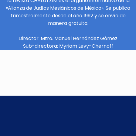
La revista CHALUTZIM es el órgano informativo de la
«Alianza de Judíos Mesiánicos de México». Se publica
trimestralmente desde el año 1992 y se envía de
manera gratuita.
Director: Mtro. Manuel Hernández Gómez
Sub-directora: Myriam Levy-Chernoff