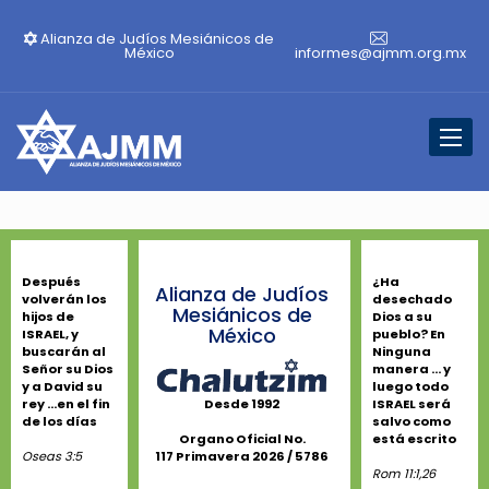
Alianza de Judíos Mesiánicos de
México
informes@ajmm.org.mx
Toggl
naviga
Después
¿Ha
Alianza de Judíos
volverán los
desechado
Mesiánicos de
hijos de
Dios a su
México
ISRAEL, y
pueblo? En
buscarán al
Ninguna
Señor su Dios
manera ... y
y a David su
luego todo
rey ...en el fin
ISRAEL será
Desde 1992
de los días
salvo como
está escrito
Organo Oficial No.
Oseas 3:5
117 Primavera 2026 / 5786
Rom 11:1,26